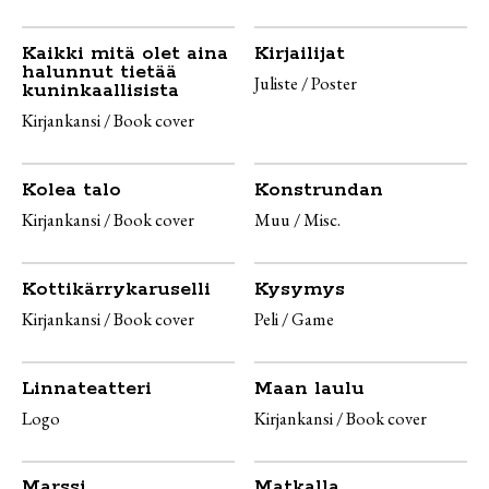
Kaikki mitä olet aina
Kirjailijat
halunnut tietää
Juliste / Poster
kuninkaallisista
Kirjankansi / Book cover
Kolea talo
Konstrundan
Kirjankansi / Book cover
Muu / Misc.
Kottikärrykaruselli
Kysymys
Kirjankansi / Book cover
Peli / Game
Linnateatteri
Maan laulu
Logo
Kirjankansi / Book cover
Marssi
Matkalla