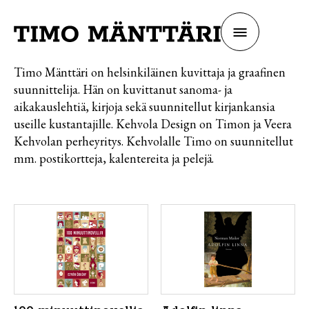
Siirry
sisältöön
Avaa tai sul
Timo Mänttäri
Timo Mänttäri on helsinkiläinen kuvittaja ja graafinen
suunnittelija. Hän on kuvittanut sanoma- ja
aikakauslehtiä, kirjoja sekä suunnitellut kirjankansia
useille kustantajille. Kehvola Design on Timon ja Veera
Kehvolan perheyritys. Kehvolalle Timo on suunnitellut
mm. postikortteja, kalentereita ja pelejä.